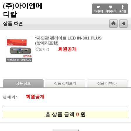
(주)아이엔메
디칼
상품 화면
*자연광 펜라이트 LED IN-301 PLUS
(밧데리포함)
회원공개
상품가격
상품 정보
상품 상세보기
상품 리뷰(
0
)
회원공개
판 매 가 :
총 상품 금액
0
원