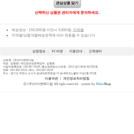
관심상품 담기
선택하신 상품은 관리자에게 문의하세요.
배송정보 : 150,000원 미만시 3,850원,
지역별
지역별/상품개별배송정책에 따라 변동될 수 있습니다
상점정보
PC버젼
이용안내
고객센터
상호명 : (주)아이엔메디칼
대표 : 김병량 | 개인정보보호책임자 : 김형윤
사업자등록번호 :130-86-74530 | 통신판매업신고번호 : 2012-경기부천 제1283호
전화 :
032-667-0555
| 팩스 : 032-667-0559
주소 : 경기도 부천시 소사구 송내대로30번길 13 송내테크노밸리 지상1층 102호
이용약관
ㅣ
개인정보처리방침
ⓒ (주)아이엔메디칼 All right reserved.
system by
Make
Shop