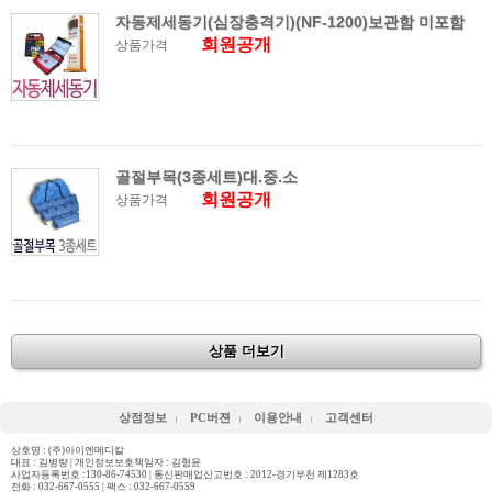
자동제세동기(심장충격기)(NF-1200)보관함 미포함
회원공개
상품가격
골절부목(3종세트)대.중.소
회원공개
상품가격
상품 더보기
상점정보
PC버젼
이용안내
고객센터
상호명 : (주)아이엔메디칼
대표 : 김병량 | 개인정보보호책임자 : 김형윤
사업자등록번호 :130-86-74530 | 통신판매업신고번호 : 2012-경기부천 제1283호
전화 :
032-667-0555
| 팩스 : 032-667-0559