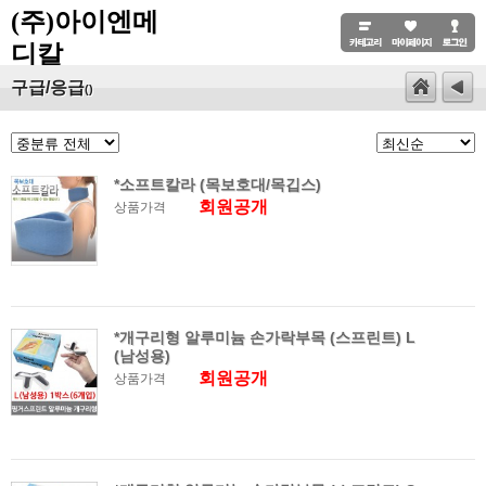
(주)아이엔메
디칼
구급/응급
()
*소프트칼라 (목보호대/목깁스)
회원공개
상품가격
*개구리형 알루미늄 손가락부목 (스프린트) L
(남성용)
회원공개
상품가격