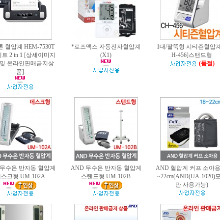
 혈압계 HEM-7530T
*로즈맥스 자동전자혈압계
1대/팔뚝형 시티즌혈압계
트 2 in 1 [상세이미지
(X1)
H-456]스탠드형
 및 온라인판매금지상
(품절)
품]
 무수은 반자동 혈압계
AND 무수은 반자동 혈압계
AND 혈압계 커프 소아용 
스크형 UM-102A
스탠드형 UM-102B
~22cm(AND(UA-1020)
만 사용가능)