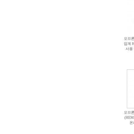
오므론
압계 H
사용
오므론
(HEM
온