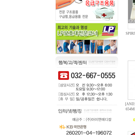
SPI
[AN
654