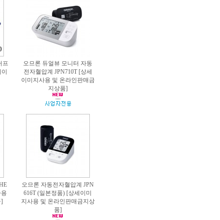
커프
오므론 듀얼뷰 모니터 자동
세이
전자혈압계 JPN710T [상세
이미지사용 및 온라인판매금
지상품]
HE
오므론 자동전자혈압계 JPN
사용
616T (일본정품) [상세이미
]
지사용 및 온라인판매금지상
품]