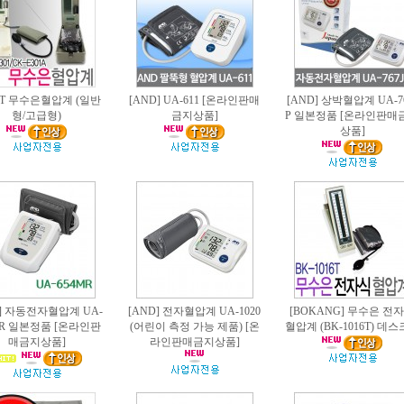
RIT 무수은혈압계 (일반
[AND] UA-611 [온라인판매
[AND] 상박혈압계 UA-7
형/고급형)
금지상품]
P 일본정품 [온라인판매
상품]
D] 자동전자혈압계 UA-
[AND] 전자혈압계 UA-1020
[BOKANG] 무수은 전
MR 일본정품 [온라인판
(어린이 측정 가능 제품) [온
혈압계 (BK-1016T) 데
매금지상품]
라인판매금지상품]