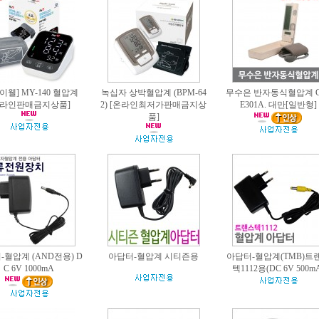
이웰] MY-140 혈압계
녹십자 상박혈압계 (BPM-64
무수은 반자동식혈압계 C
온라인판매금지상품]
2) [온라인최저가판매금지상
E301A. 대만[일반형]
품]
-혈압계 (AND전용) D
아답터-혈압계 시티즌용
아답터-혈압계(TMB)트
C 6V 1000mA
텍1112용(DC 6V 500m