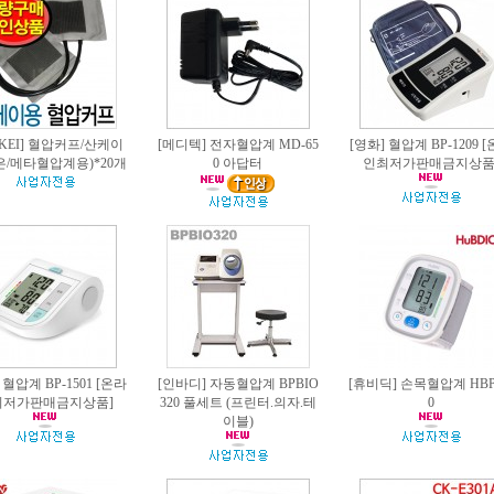
NKEI] 혈압커프/산케이
[메디텍] 전자혈압계 MD-65
[영화] 혈압계 BP-1209 
은/메타혈압계용)*20개
0 아답터
인최저가판매금지상품
 혈압계 BP-1501 [온라
[인바디] 자동혈압계 BPBIO
[휴비딕] 손목혈압계 HBP
최저가판매금지상품]
320 풀세트 (프린터.의자.테
0
이블)