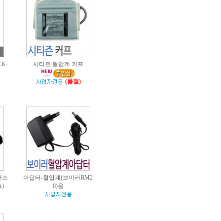
K-
시티즌 혈압계 커프
(품절)
랜스
아답터-혈압계(보이러BM2
A)
0)용