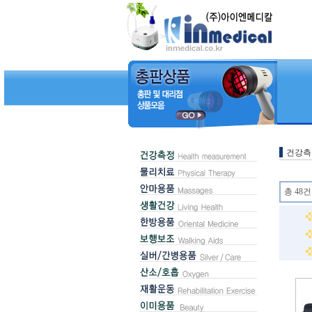
건강측
총 48건