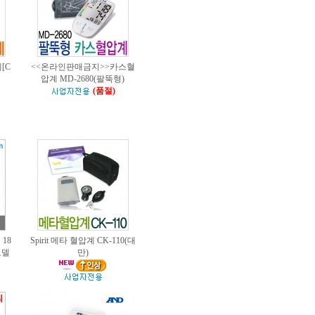
[C
<<온라인판매금지>>카스혈
압계 MD-2680(팔뚝형)
(품절)
18
Spirit 메타 혈압계 CK-110(대
모델
만)