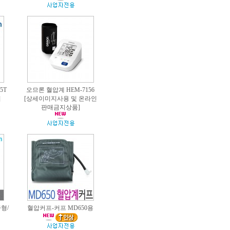
5T
오므론 혈압계 HEM-7156
]
[상세이미지사용 및 온라인
판매금지상품]
형/
혈압커프-커프 MD650용