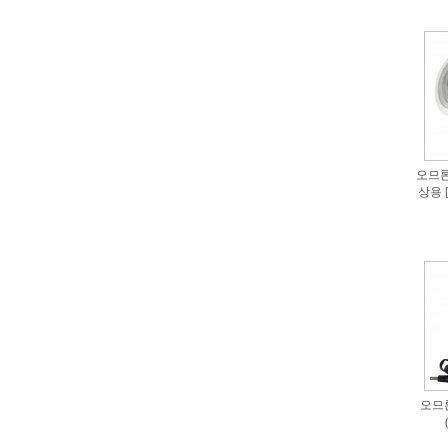
오므론 
상용 
오므