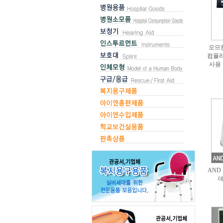
오므론
컴플리
사용
AND
데