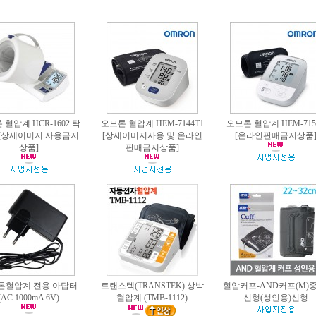
혈압계 HCR-1602 탁
오므론 혈압계 HEM-7144T1
오므론 혈압계 HEM-715
[상세이미지 사용금지
[상세이미지사용 및 온라인
[온라인판매금지상품
상품]
판매금지상품]
론혈압계 전용 아답터
트랜스텍(TRANSTEK) 상박
혈압커프-AND커프(M)중
(AC 1000mA 6V)
혈압계 (TMB-1112)
신형(성인용)신형