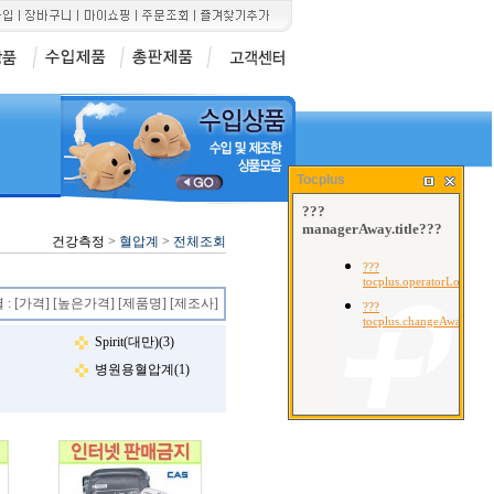
7
8
9
300C1]
산케이 메타혈압계
오랄픽[구강세척기 SD-101]
미라클적외선조사기[I
Tocplus
건강측정
>
혈압계
>
전체조회
 :
[가격]
[높은가격]
[제품명]
[제조사]
Spirit(대만)(3)
병원용혈압계(1)