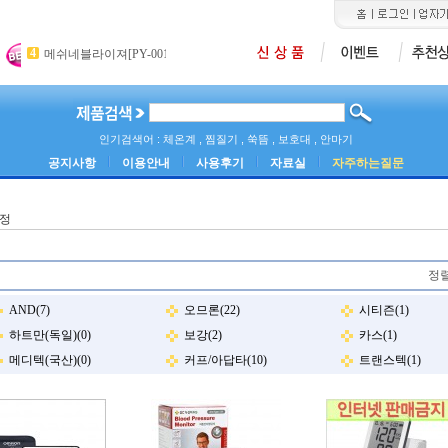
4
5
6
메쉬네블라이져[PY-001]
카미석션기[ASK-30]
산소포화도측정기[MD
3
극동[PRO-1000]
인기검색어 : 체온계 , 찜질기 , 쑥뜸 , 보호대 , 안마기
공지사항
이용안내
사용후기
자료실
자주하는질문
정
정렬
AND(7)
오므론(22)
시티즌(1)
하트만(독일)(0)
보강(2)
카스(1)
메디텍(국산)(0)
커프/아답타(10)
트랜스텍(1)