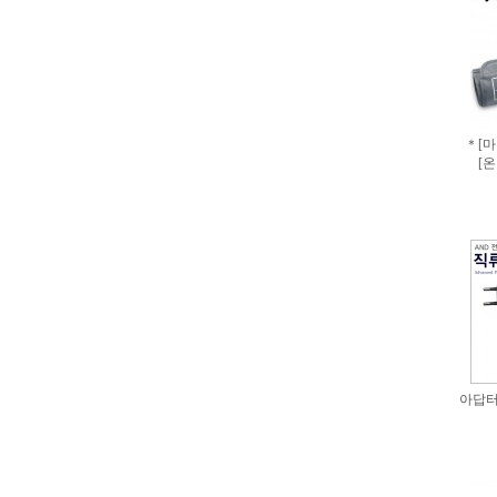
＊[마
[
아답터