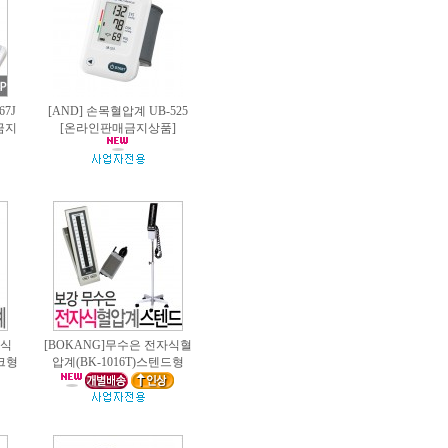
67J
[AND] 손목혈압계 UB-525
금지
[온라인판매금지상품]
자식
[BOKANG]무수은 전자식혈
스크형
압계(BK-1016T)스텐드형