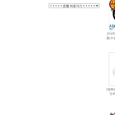
[SA
용(수
[영화]
인