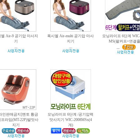
엘 Air-9 공기압 마사지
폭시엘 Air-multi 공기압 마사
모닝라이프 6단계 WIC-
기
지기
MS(팔커프+연결줄
라인판매금지]멘토 황금
모닝라이프 6단계 /공기압력
프라임(MT-22P)발맛사
맛사지기 WIC-2008MSx(4
지기
개)