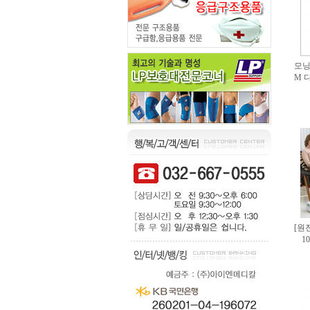
모닝
M 
[원
1