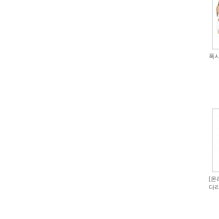
폭시
[온
다리