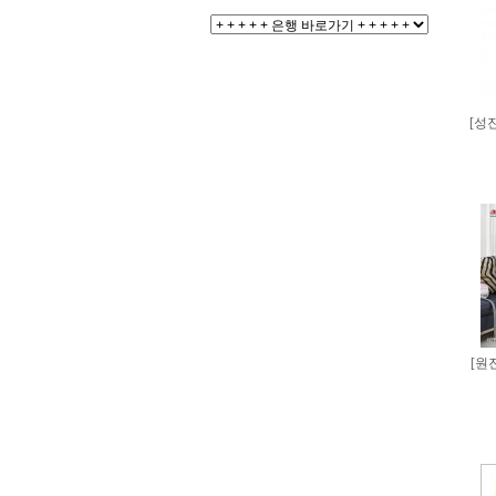
[성
[원진