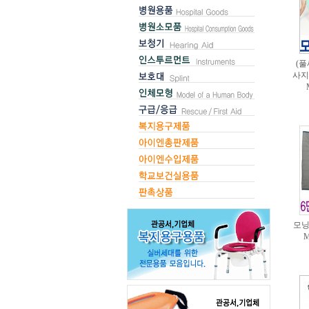
(풀
사지
모닝