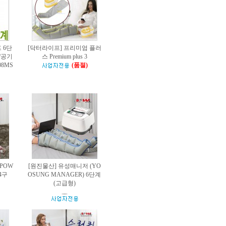
 6단
[닥터라이프] 프리미엄 플러
/공기
스 Premium plus 3
08MS
(품절)
 POW
[원진물산] 유성매니저 (YO
 4구
OSUNG MANAGER) 6단계
(고급형)