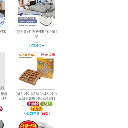
ER-
[원진물산] POWER-Q1060 6
구
 황금
[성진에이블] 발맛사지기 뉴
발맛사지
스텝풋롤러 [1박스/12개]
(품절)