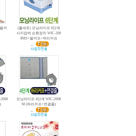
 (팔커
(풀세트) 모닝라이프 6단계
사지압박 순환장치 WIC-200
8MS+팔커프+허리커프
2008
모닝라이프 4단계 WIC-2008
)
M (허리커프+연결줄)