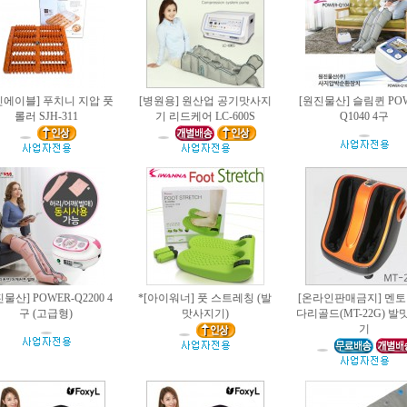
진에이블] 푸치니 지압 풋
[병원용] 원산업 공기맛사지
[원진물산] 슬림퀸 POW
롤러 SJH-311
기 리드케어 LC-600S
Q1040 4구
물산] POWER-Q2200 4
*[아이워너] 풋 스트레칭 (발
[온라인판매금지] 멘토
구 (고급형)
맛사지기)
다리골드(MT-22G) 
기