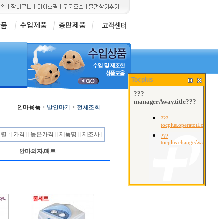
7
8
9
300C1]
산케이 메타혈압계
오랄픽[구강세척기 SD-101]
미라클적외선조사기[I
Tocplus
안마용품
>
발안마기
>
전체조회
렬 :
[가격]
[높은가격]
[제품명]
[제조사]
안마의자,매트