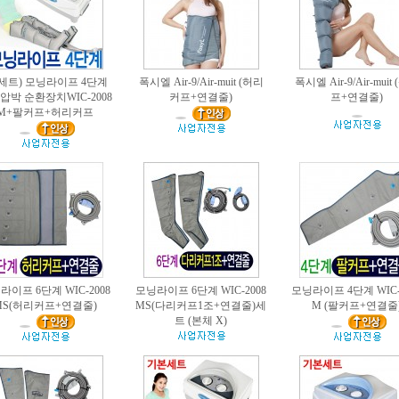
세트) 모닝라이프 4단계
폭시엘 Air-9/Air-muit (허리
폭시엘 Air-9/Air-muit
압박 순환장치WIC-2008
커프+연결줄)
프+연결줄)
M+팔커프+허리커프
라이프 6단계 WIC-2008
모닝라이프 6단계 WIC-2008
모닝라이프 4단계 WIC-
MS(허리커프+연결줄)
MS(다리커프1조+연결줄)세
M (팔커프+연결줄
트 (본체 X)