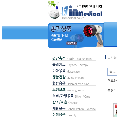
안마용
총 3
핸드안
족탕기