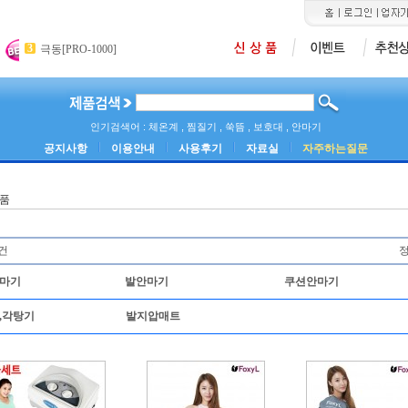
4
5
6
메쉬네블라이져[PY-001]
카미석션기[ASK-30]
산소포화도측정기[MD
3
극동[PRO-1000]
인기검색어 : 체온계 , 찜질기 , 쑥뜸 , 보호대 , 안마기
공지사항
이용안내
사용후기
자료실
자주하는질문
품
0건
정
마기
발안마기
쿠션안마기
,각탕기
발지압매트