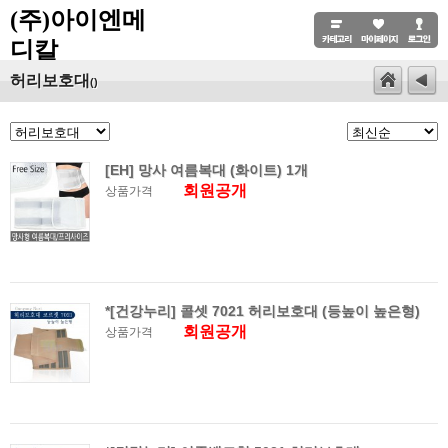
(주)아이엔메
디칼
허리보호대
()
[EH] 망사 여름복대 (화이트) 1개
회원공개
상품가격
*[건강누리] 콜셋 7021 허리보호대 (등높이 높은형)
회원공개
상품가격