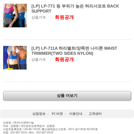
[LP] LP-771 등 부위가 높은 허리서포트 BACK
SUPPORT
회원공개
상품가격
[LP] LP-711A 허리벨트/양쪽면 나이론 WAIST
TRIMMER(TWO SIDES NYLON)
회원공개
상품가격
상품 더보기
상점정보
PC버젼
이용안내
고객센터
상호명 : (주)아이엔메디칼
대표 : 김병량 | 개인정보보호책임자 : 김형윤
사업자등록번호 :130-86-74530 | 통신판매업신고번호 : 2012-경기부천 제1283호
전화 :
032-667-0555
| 팩스 : 032-667-0559