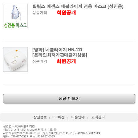
필립스 에센스 네블라이져 전용 마스크 (성인용)
회원공개
상품가격
[영화] 네블라이져 HN-111
[온라인최저가판매금지상품]
회원공개
상품가격
상품 더보기
상점정보
PC버젼
이용안내
고객센터
상호명 : (주)아이엔메디칼
대표 : 김병량 | 개인정보보호책임자 : 김형윤
사업자등록번호 :130-86-74530 | 통신판매업신고번호 : 2012-경기부천 제1283호
전화 :
032-667-0555
| 팩스 : 032-667-0559