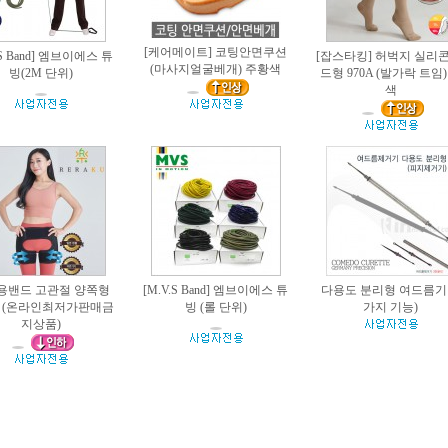
[케어메이트] 코팅안면쿠션
.S Band] 엠브이에스 튜
[잡스타킹] 허벅지 실리콘
(마사지얼굴베개) 주황색
빙(2M 단위)
드형 970A (발가락 트임)
색
용밴드 고관절 양쪽형
[M.V.S Band] 엠브이에스 튜
다용도 분리형 여드름기 
) (온라인최저가판매금
빙 (롤 단위)
가지 기능)
지상품)