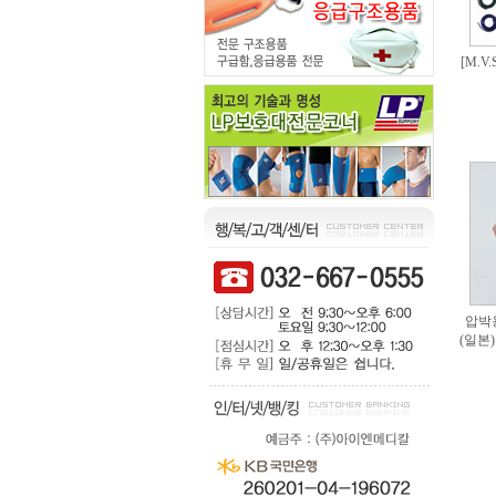
[M.V
압박
(일본