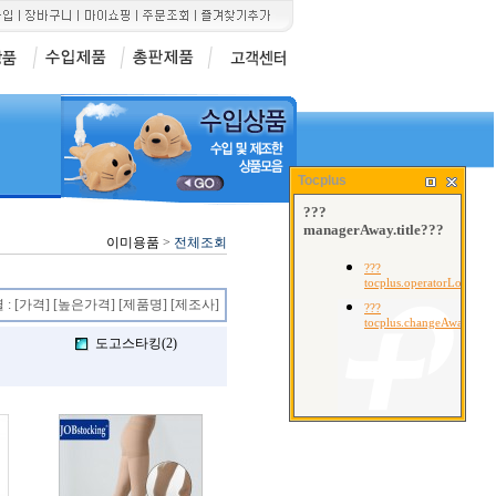
6
7
8
]
산소포화도측정기[MD300C1]
산케이 메타혈압계
오랄픽[구강세척기 SD
Tocplus
이미용품
>
전체조회
 :
[가격]
[높은가격]
[제품명]
[제조사]
도고스타킹(2)