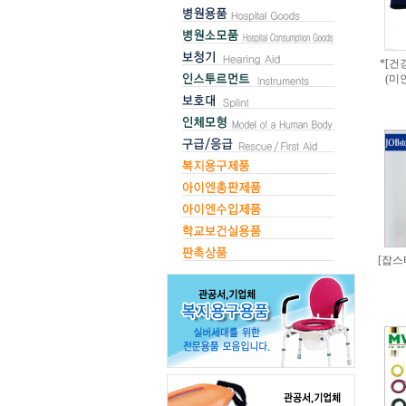
*[건
(미
[잡스