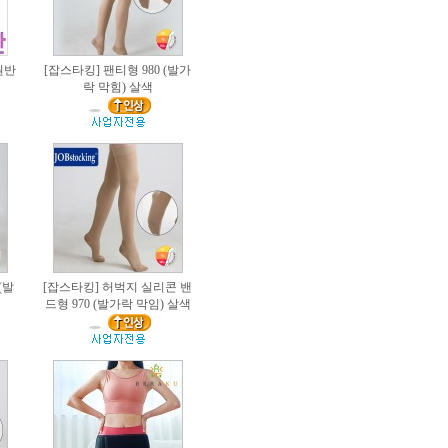
원반
[잡스타킹] 팬티형 980 (발가
락 막힘) 살색
(발
[잡스타킹] 허벅지 실리콘 밴
드형 970 (발가락 막임) 살색