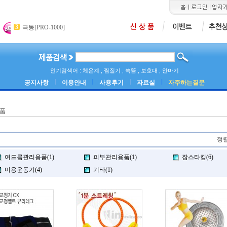
3
4
5
극동[PRO-1000]
메쉬네블라이져[PY-001]
카미석션기[ASK-30
2
에센스 네블라이져
인기검색어 : 체온계 , 찜질기 , 쑥뜸 , 보호대 , 안마기
공지사항
이용안내
사용후기
자료실
자주하는질문
품
정렬
여드름관리용품(1)
피부관리용품(1)
잡스타킹(6)
미용운동기(4)
기타(1)