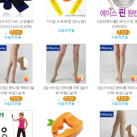
강누리] 다리 교정밸트
*지압 스트레칭 끈(노랑)
[성진에이블] 에이스핀 
인다리) (사이즈선택)
(SJH302)
타킹] 팬티형 980A (발
[잡스타킹] 판타롱 950 (발가
[잡스타킹] 판타롱 950A 
가락 트임) 살색
락 막힘) 살색
가락 트임) 살색