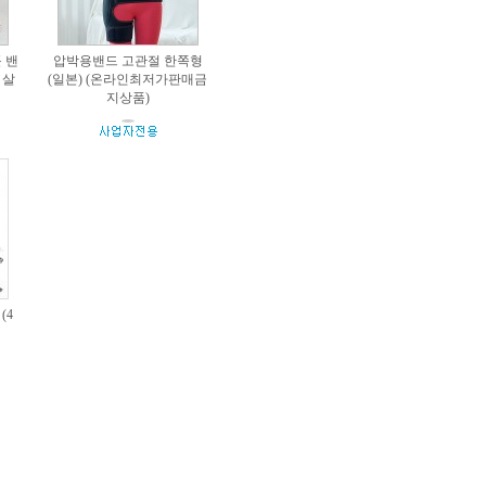
 밴
압박용밴드 고관절 한쪽형
 살
(일본) (온라인최저가판매금
지상품)
(4