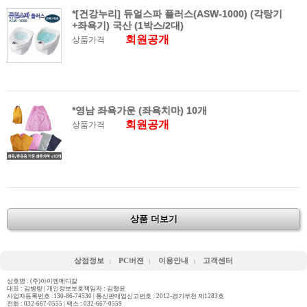
*[건강누리] 듀얼스파 플러스(ASW-1000) (각탕기
+좌욕기) 국산 (1박스/2대)
회원공개
상품가격
*영남 좌욕가운 (좌욕치마) 10개
회원공개
상품가격
상품 더보기
상점정보
PC버젼
이용안내
고객센터
상호명 : (주)아이엔메디칼
대표 : 김병량 | 개인정보보호책임자 : 김형윤
사업자등록번호 :130-86-74530 | 통신판매업신고번호 : 2012-경기부천 제1283호
전화 :
032-667-0555
| 팩스 : 032-667-0559