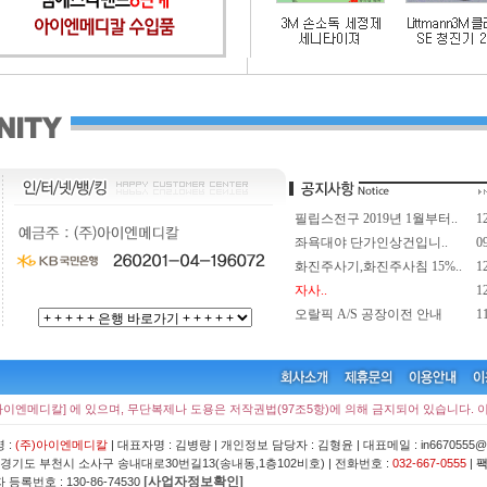
필립스전구 2019년 1월부터..
1
좌욕대야 단가인상건입니..
0
화진주사기,화진주사침 15%..
1
자사..
1
오랄픽 A/S 공장이전 안내
1
아이엔메디칼] 에 있으며, 무단복제나 도용은 저작권법(97조5항)에 의해 금지되어 있습니다. 
 :
(주)아이엔메디칼
| 대표자명 : 김병량 | 개인정보 담당자 : 김형윤 | 대표메일 : in6670555@n
:경기도 부천시 소사구 송내대로30번길13(송내동,1층102비호) | 전화번호 :
032-667-0555
|
팩
[사업자정보확인]
등록번호 : 130-86-74530