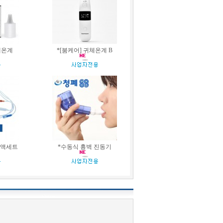
체온계
*[붐케어] 귀체온계 B
 수액세트
*수동식 흉벽 진동기