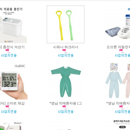
화] 충전식 석션기
시워나 혀크리너
오므론 자동전
비딕] 스마트 체감
*영남 치매환자용 (그
*영남 치매환자