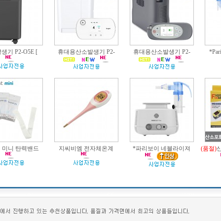
기 P2-O5E [
휴대용산소발생기 P2-
휴대용산소발생기 P2-
*Pa
 미니 탄력밴드
지씨비엠 전자체온계
*파리보이 네블라이져
(품절)