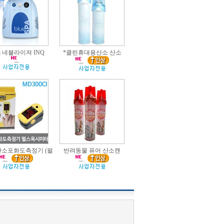
ri 네블라이져 INQ
*클린휴대용산소 산소
산소포화도측정기 (펄
반려동물 퓨어 산소캔