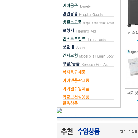
산소발생
써지넷