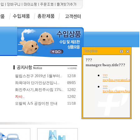
10
1
2
F-100]
레드원안법기[IF-300S]
클린오투[816ml.648ml]
에센스 네블라이져
Tocplus
필립스전구 2019년 1월부터..
12/18
좌욕대야 단가인상건입니..
09/05
화진주사기,화진주사침 15%..
12/02
자사..
12/02
오랄픽 A/S 공장이전 안내
11/18