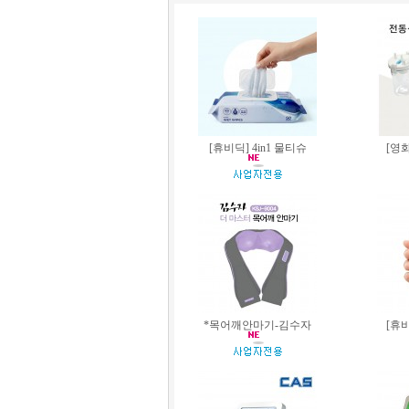
[휴비딕] 4in1 물티슈
[영
*목어깨안마기-김수자
[휴