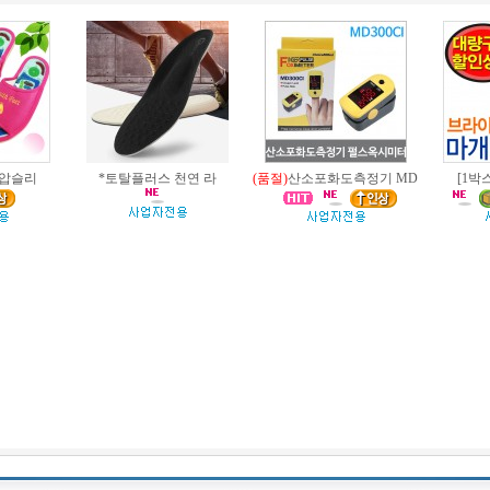
지압슬리
*토탈플러스 천연 라
(품절)
산소포화도측정기 MD
[1박