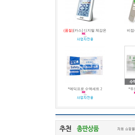
(품절)
[카스] 디지털 체감온
비접
*메딕프로 수액세트 2
*두