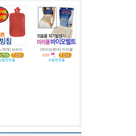
스/30개] 브라이
[허리보호대] 미라클