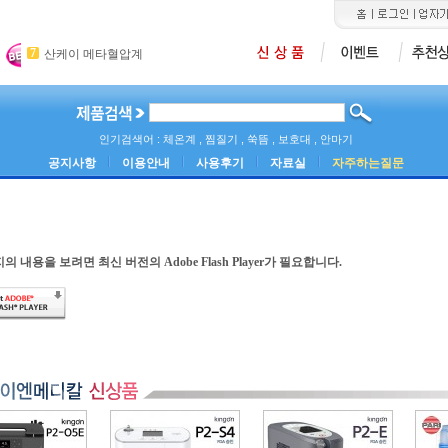
7
8
9
산케이 메타혈압계
오랄픽[구강세척기 SD-101]
미라클적외선조사기[I
6
산소포화도측정기[MD300C1]
인기검색어 : 체온계 , 찜질기 , 쑥뜸 , 보호대 , 안마기
공지사항
이용안내
사용후기
자료실
자주하는질문
의 내용을 보려면 최신 버전의 Adobe Flash Player가 필요합니다.