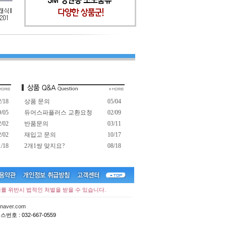
2/18
상품 문의
05/04
9/05
듀어스파플러스 교환요청
02/09
2/02
반품문의
03/11
2/02
재입고 문의
10/17
1/18
2개1쌍 맞지요?
08/18
이를 위반시 법적인 처벌을 받을 수 있습니다.
aver.com
스번호 : 032-667-0559