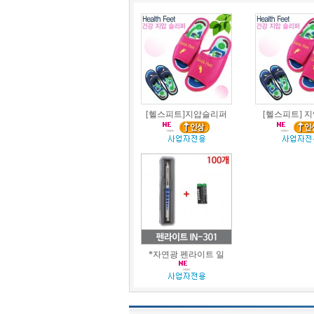
[헬스피트]지압슬리퍼
[헬스피트] 
*자연광 펜라이트 일