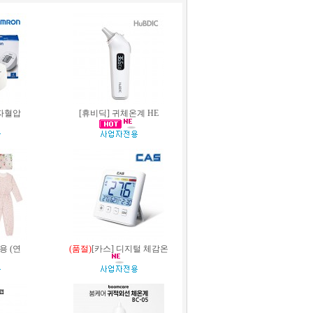
자혈압
[휴비딕] 귀체온계 HE
용 (연
(품절)
[카스] 디지털 체감온