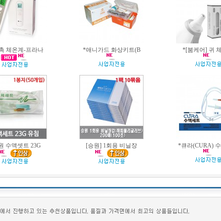
촉 체온계-프라나
*애니가드 화상키트(B
*[붐케어] 귀 
원 수액셋트 23G
[승원] 1회용 비닐장
*큐라(CURA)