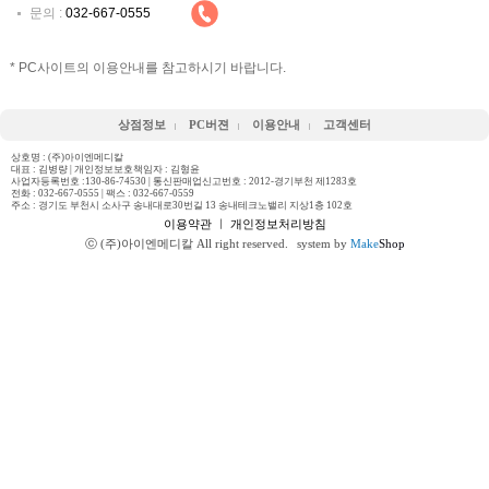
문의 :
032-667-0555
* PC사이트의 이용안내를 참고하시기 바랍니다.
상점정보
PC버젼
이용안내
고객센터
상호명 : (주)아이엔메디칼
대표 : 김병량 | 개인정보보호책임자 : 김형윤
사업자등록번호 :130-86-74530 | 통신판매업신고번호 : 2012-경기부천 제1283호
전화 :
032-667-0555
| 팩스 : 032-667-0559
주소 : 경기도 부천시 소사구 송내대로30번길 13 송내테크노밸리 지상1층 102호
이용약관
ㅣ
개인정보처리방침
ⓒ (주)아이엔메디칼 All right reserved.
system by
Make
Shop