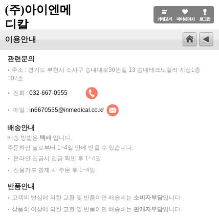
(주)아이엔메
디칼
이용안내
관련문의
주소 : 경기도 부천시 소사구 송내대로30번길 13 송내테크노밸리 지상1층
102호
전화 :
032-667-0555
메일 :
in6670555@inmedical.co.kr
배송안내
배송 방법은
택배
입니다.
주문하신 날로부터 1~4일 안에 받을 수 있습니다.
온라인 입금시 입금 확인 후 1~4일
신용카드 결제 시 주문 후 1~4일
반품안내
고객의 변심에 의한 교환 및 반품이면 배송비는
소비자부담
입니다.
상품의 이상에 의한 교환 및 반품이면 배송비는
판매자부담
입니다.