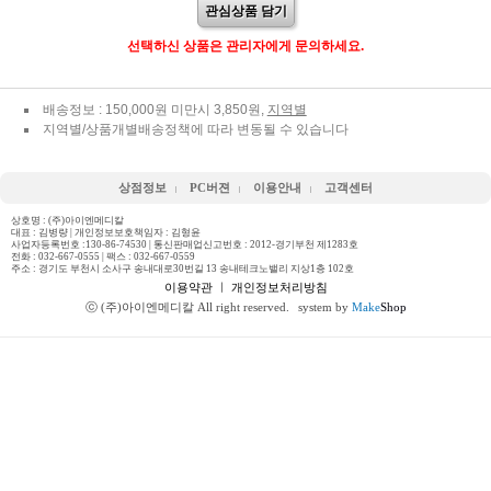
관심상품 담기
선택하신 상품은 관리자에게 문의하세요.
배송정보 : 150,000원 미만시 3,850원,
지역별
지역별/상품개별배송정책에 따라 변동될 수 있습니다
상점정보
PC버젼
이용안내
고객센터
상호명 : (주)아이엔메디칼
대표 : 김병량 | 개인정보보호책임자 : 김형윤
사업자등록번호 :130-86-74530 | 통신판매업신고번호 : 2012-경기부천 제1283호
전화 :
032-667-0555
| 팩스 : 032-667-0559
주소 : 경기도 부천시 소사구 송내대로30번길 13 송내테크노밸리 지상1층 102호
이용약관
ㅣ
개인정보처리방침
ⓒ (주)아이엔메디칼 All right reserved.
system by
Make
Shop