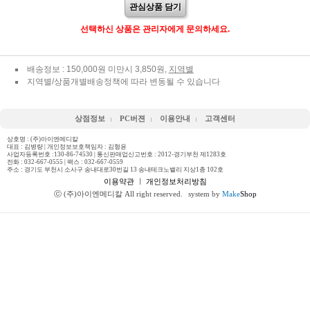
관심상품 담기
선택하신 상품은 관리자에게 문의하세요.
배송정보 : 150,000원 미만시 3,850원,
지역별
지역별/상품개별배송정책에 따라 변동될 수 있습니다
상점정보
PC버젼
이용안내
고객센터
상호명 : (주)아이엔메디칼
대표 : 김병량 | 개인정보보호책임자 : 김형윤
사업자등록번호 :130-86-74530 | 통신판매업신고번호 : 2012-경기부천 제1283호
전화 :
032-667-0555
| 팩스 : 032-667-0559
주소 : 경기도 부천시 소사구 송내대로30번길 13 송내테크노밸리 지상1층 102호
이용약관
ㅣ
개인정보처리방침
ⓒ (주)아이엔메디칼 All right reserved.
system by
Make
Shop