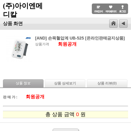
(주)아이엔메
디칼
상품 화면
[AND] 손목혈압계 UB-525 [온라인판매금지상품]
회원공개
상품가격
상품 정보
상품 상세보기
상품 리뷰(
0
)
회원공개
판 매 가 :
총 상품 금액
0
원