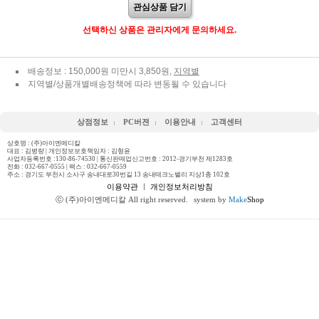
관심상품 담기
선택하신 상품은 관리자에게 문의하세요.
배송정보 : 150,000원 미만시 3,850원,
지역별
지역별/상품개별배송정책에 따라 변동될 수 있습니다
상점정보
PC버젼
이용안내
고객센터
상호명 : (주)아이엔메디칼
대표 : 김병량 | 개인정보보호책임자 : 김형윤
사업자등록번호 :130-86-74530 | 통신판매업신고번호 : 2012-경기부천 제1283호
전화 :
032-667-0555
| 팩스 : 032-667-0559
주소 : 경기도 부천시 소사구 송내대로30번길 13 송내테크노밸리 지상1층 102호
이용약관
ㅣ
개인정보처리방침
ⓒ (주)아이엔메디칼 All right reserved.
system by
Make
Shop