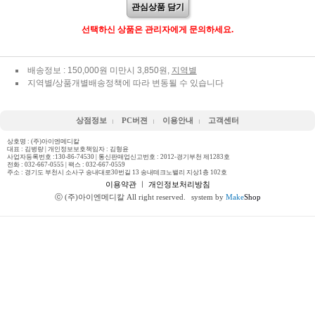
관심상품 담기
선택하신 상품은 관리자에게 문의하세요.
배송정보 : 150,000원 미만시 3,850원,
지역별
지역별/상품개별배송정책에 따라 변동될 수 있습니다
상점정보
PC버젼
이용안내
고객센터
상호명 : (주)아이엔메디칼
대표 : 김병량 | 개인정보보호책임자 : 김형윤
사업자등록번호 :130-86-74530 | 통신판매업신고번호 : 2012-경기부천 제1283호
전화 :
032-667-0555
| 팩스 : 032-667-0559
주소 : 경기도 부천시 소사구 송내대로30번길 13 송내테크노밸리 지상1층 102호
이용약관
ㅣ
개인정보처리방침
ⓒ (주)아이엔메디칼 All right reserved.
system by
Make
Shop