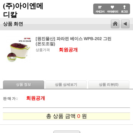
(주)아이엔메
디칼
상품 화면
[원진물산] 파라핀 베이스 WPB-202 그린
(온도조절)
회원공개
상품가격
상품 정보
상품 상세보기
상품 리뷰(
0
)
회원공개
판 매 가 :
총 상품 금액
0
원