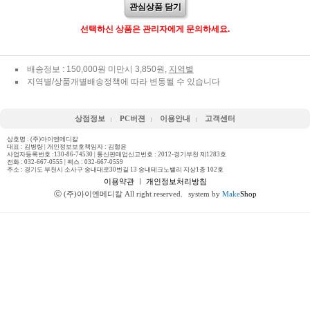
관심상품 담기
선택하신 상품은 관리자에게 문의하세요.
배송정보 : 150,000원 미만시 3,850원,
지역별
지역별/상품개별배송정책에 따라 변동될 수 있습니다
상점정보
PC버젼
이용안내
고객센터
상호명 : (주)아이엔메디칼
대표 : 김병량 | 개인정보보호책임자 : 김형윤
사업자등록번호 :130-86-74530 | 통신판매업신고번호 : 2012-경기부천 제1283호
전화 :
032-667-0555
| 팩스 : 032-667-0559
주소 : 경기도 부천시 소사구 송내대로30번길 13 송내테크노밸리 지상1층 102호
이용약관
ㅣ
개인정보처리방침
ⓒ (주)아이엔메디칼 All right reserved.
system by
Make
Shop