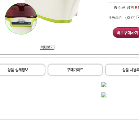
총 상품 금액
0
배송조건 : (조건)