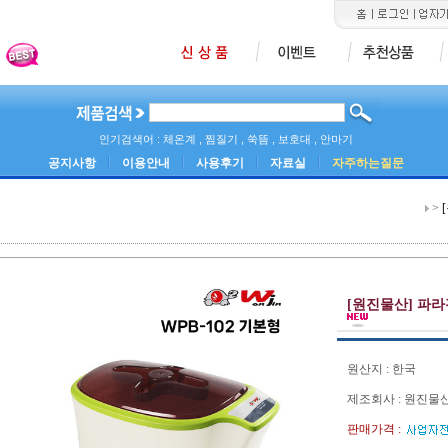
인기검색어 : 체온계 , 찜질기 , 쑥뜸 , 보호대 , 안마기
공지사항
이용안내
사용후기
자료실
자주하는질문
>
[원진물산] 파라핀
원산지 : 한국
제조회사 : 원진물
판매가격 :