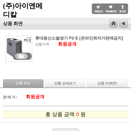
(주)아이엔메
디칼
상품 화면
휴대용산소발생기 P2-E [온라인최저가판매금지]
회원공개
상품가격
상품 정보
상품 상세보기
상품 리뷰(
0
)
회원공개
판 매 가 :
총 상품 금액
0
원