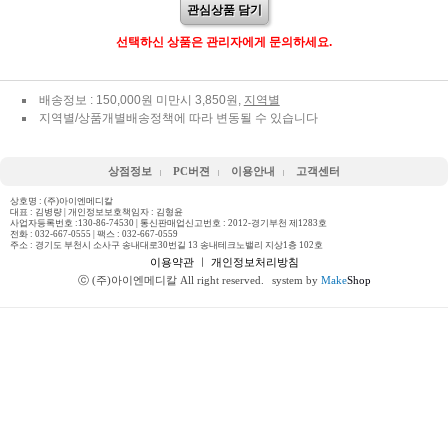
관심상품 담기
선택하신 상품은 관리자에게 문의하세요.
배송정보 : 150,000원 미만시 3,850원,
지역별
지역별/상품개별배송정책에 따라 변동될 수 있습니다
상점정보
PC버젼
이용안내
고객센터
상호명 : (주)아이엔메디칼
대표 : 김병량 | 개인정보보호책임자 : 김형윤
사업자등록번호 :130-86-74530 | 통신판매업신고번호 : 2012-경기부천 제1283호
전화 :
032-667-0555
| 팩스 : 032-667-0559
주소 : 경기도 부천시 소사구 송내대로30번길 13 송내테크노밸리 지상1층 102호
이용약관
ㅣ
개인정보처리방침
ⓒ (주)아이엔메디칼 All right reserved.
system by
Make
Shop