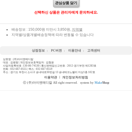
관심상품 담기
선택하신 상품은 관리자에게 문의하세요.
배송정보 : 150,000원 미만시 3,850원,
지역별
지역별/상품개별배송정책에 따라 변동될 수 있습니다
상점정보
PC버젼
이용안내
고객센터
상호명 : (주)아이엔메디칼
대표 : 김병량 | 개인정보보호책임자 : 김형윤
사업자등록번호 :130-86-74530 | 통신판매업신고번호 : 2012-경기부천 제1283호
전화 :
032-667-0555
| 팩스 : 032-667-0559
주소 : 경기도 부천시 소사구 송내대로30번길 13 송내테크노밸리 지상1층 102호
이용약관
ㅣ
개인정보처리방침
ⓒ (주)아이엔메디칼 All right reserved.
system by
Make
Shop