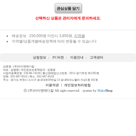
관심상품 담기
선택하신 상품은 관리자에게 문의하세요.
배송정보 : 150,000원 미만시 3,850원,
지역별
지역별/상품개별배송정책에 따라 변동될 수 있습니다
상점정보
PC버젼
이용안내
고객센터
상호명 : (주)아이엔메디칼
대표 : 김병량 | 개인정보보호책임자 : 김형윤
사업자등록번호 :130-86-74530 | 통신판매업신고번호 : 2012-경기부천 제1283호
전화 :
032-667-0555
| 팩스 : 032-667-0559
주소 : 경기도 부천시 소사구 송내대로30번길 13 송내테크노밸리 지상1층 102호
이용약관
ㅣ
개인정보처리방침
ⓒ (주)아이엔메디칼 All right reserved.
system by
Make
Shop