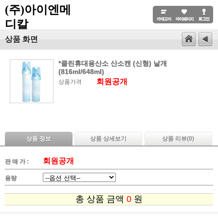
(주)아이엔메
디칼
상품 화면
*클린휴대용산소 산소캔 (신형) 낱개
(816ml/648ml)
회원공개
상품가격
상품 정보
상품 상세보기
상품 리뷰(
0
)
회원공개
판 매 가 :
용량
총 상품 금액
0
원