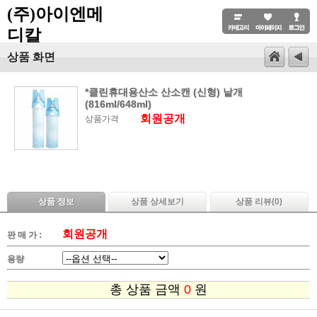
(주)아이엔메
디칼
상품 화면
*클린휴대용산소 산소캔 (신형) 낱개
(816ml/648ml)
회원공개
상품가격
상품 정보
상품 상세보기
상품 리뷰(
0
)
회원공개
판 매 가 :
용량
총 상품 금액
0
원