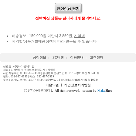
관심상품 담기
선택하신 상품은 관리자에게 문의하세요.
배송정보 : 150,000원 미만시 3,850원,
지역별
지역별/상품개별배송정책에 따라 변동될 수 있습니다
상점정보
PC버젼
이용안내
고객센터
상호명 : (주)아이엔메디칼
대표 : 김병량 | 개인정보보호책임자 : 김형윤
사업자등록번호 :130-86-74530 | 통신판매업신고번호 : 2012-경기부천 제1283호
전화 :
032-667-0555
| 팩스 : 032-667-0559
주소 : 경기도 부천시 소사구 송내대로30번길 13 송내테크노밸리 지상1층 102호
이용약관
ㅣ
개인정보처리방침
ⓒ (주)아이엔메디칼 All right reserved.
system by
Make
Shop