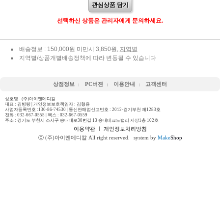
관심상품 담기
선택하신 상품은 관리자에게 문의하세요.
배송정보 : 150,000원 미만시 3,850원,
지역별
지역별/상품개별배송정책에 따라 변동될 수 있습니다
상점정보
PC버젼
이용안내
고객센터
상호명 : (주)아이엔메디칼
대표 : 김병량 | 개인정보보호책임자 : 김형윤
사업자등록번호 :130-86-74530 | 통신판매업신고번호 : 2012-경기부천 제1283호
전화 :
032-667-0555
| 팩스 : 032-667-0559
주소 : 경기도 부천시 소사구 송내대로30번길 13 송내테크노밸리 지상1층 102호
이용약관
ㅣ
개인정보처리방침
ⓒ (주)아이엔메디칼 All right reserved.
system by
Make
Shop