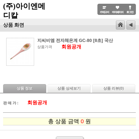
(주)아이엔메
디칼
상품 화면
지씨비엠 전자체온계 GC-80 [8초] 국산
회원공개
상품가격
상품 정보
상품 상세보기
상품 리뷰(
0
)
회원공개
판 매 가 :
총 상품 금액
0
원