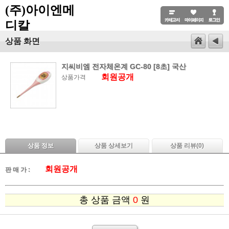
(주)아이엔메
디칼
상품 화면
지씨비엠 전자체온계 GC-80 [8초] 국산
회원공개
상품가격
상품 정보
상품 상세보기
상품 리뷰(
0
)
회원공개
판 매 가 :
총 상품 금액
0
원