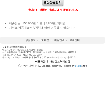
관심상품 담기
선택하신 상품은 관리자에게 문의하세요.
배송정보 : 150,000원 미만시 3,850원,
지역별
지역별/상품개별배송정책에 따라 변동될 수 있습니다
상점정보
PC버젼
이용안내
고객센터
상호명 : (주)아이엔메디칼
대표 : 김병량 | 개인정보보호책임자 : 김형윤
사업자등록번호 :130-86-74530 | 통신판매업신고번호 : 2012-경기부천 제1283호
전화 :
032-667-0555
| 팩스 : 032-667-0559
주소 : 경기도 부천시 소사구 송내대로30번길 13 송내테크노밸리 지상1층 102호
이용약관
ㅣ
개인정보처리방침
ⓒ (주)아이엔메디칼 All right reserved.
system by
Make
Shop