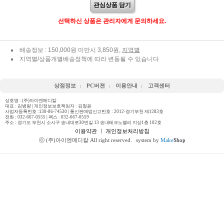
관심상품 담기
선택하신 상품은 관리자에게 문의하세요.
배송정보 : 150,000원 미만시 3,850원,
지역별
지역별/상품개별배송정책에 따라 변동될 수 있습니다
상점정보
PC버젼
이용안내
고객센터
상호명 : (주)아이엔메디칼
대표 : 김병량 | 개인정보보호책임자 : 김형윤
사업자등록번호 :130-86-74530 | 통신판매업신고번호 : 2012-경기부천 제1283호
전화 :
032-667-0555
| 팩스 : 032-667-0559
주소 : 경기도 부천시 소사구 송내대로30번길 13 송내테크노밸리 지상1층 102호
이용약관
ㅣ
개인정보처리방침
ⓒ (주)아이엔메디칼 All right reserved.
system by
Make
Shop