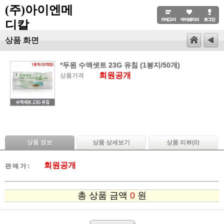
(주)아이엔메
디칼
상품 화면
*두원 수액셋트 23G 유침 (1봉지/50개)
회원공개
상품가격
상품 정보
상품 상세보기
상품 리뷰(
0
)
회원공개
판 매 가 :
총 상품 금액
0
원