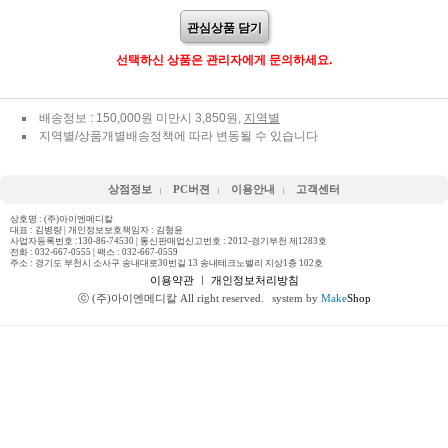
관심상품 담기
선택하신 상품은 관리자에게 문의하세요.
배송정보 : 150,000원 미만시 3,850원,
지역별
지역별/상품개별배송정책에 따라 변동될 수 있습니다
상점정보
PC버젼
이용안내
고객센터
상호명 : (주)아이엔메디칼
대표 : 김병량 | 개인정보보호책임자 : 김형윤
사업자등록번호 :130-86-74530 | 통신판매업신고번호 : 2012-경기부천 제1283호
전화 :
032-667-0555
| 팩스 : 032-667-0559
주소 : 경기도 부천시 소사구 송내대로30번길 13 송내테크노밸리 지상1층 102호
이용약관
ㅣ
개인정보처리방침
ⓒ (주)아이엔메디칼 All right reserved.
system by
Make
Shop