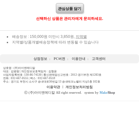
관심상품 담기
선택하신 상품은 관리자에게 문의하세요.
배송정보 : 150,000원 미만시 3,850원,
지역별
지역별/상품개별배송정책에 따라 변동될 수 있습니다
상점정보
PC버젼
이용안내
고객센터
상호명 : (주)아이엔메디칼
대표 : 김병량 | 개인정보보호책임자 : 김형윤
사업자등록번호 :130-86-74530 | 통신판매업신고번호 : 2012-경기부천 제1283호
전화 :
032-667-0555
| 팩스 : 032-667-0559
주소 : 경기도 부천시 소사구 송내대로30번길 13 송내테크노밸리 지상1층 102호
이용약관
ㅣ
개인정보처리방침
ⓒ (주)아이엔메디칼 All right reserved.
system by
Make
Shop