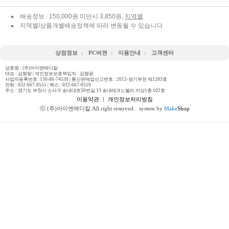
배송정보 : 150,000원 미만시 3,850원,
지역별
지역별/상품개별배송정책에 따라 변동될 수 있습니다
상점정보
PC버젼
이용안내
고객센터
상호명 : (주)아이엔메디칼
대표 : 김병량 | 개인정보보호책임자 : 김형윤
사업자등록번호 :130-86-74530 | 통신판매업신고번호 : 2012-경기부천 제1283호
전화 :
032-667-0555
| 팩스 : 032-667-0559
주소 : 경기도 부천시 소사구 송내대로30번길 13 송내테크노밸리 지상1층 102호
이용약관
ㅣ
개인정보처리방침
ⓒ (주)아이엔메디칼 All right reserved.
system by
Make
Shop