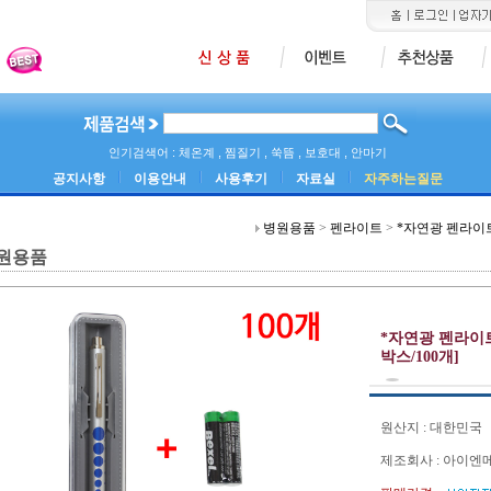
인기검색어 : 체온계 , 찜질기 , 쑥뜸 , 보호대 , 안마기
공지사항
이용안내
사용후기
자료실
자주하는질문
병원용품
>
펜라이트
>
*자연광 펜라이트 
원용품
*자연광 펜라이트 
박스/100개]
원산지 : 대한민국
제조회사 : 아이엔